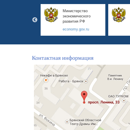
авительство
Министерство
янской области
экономического
развития РФ
yanskobl.ru
economy.gov.ru
Контактная информация