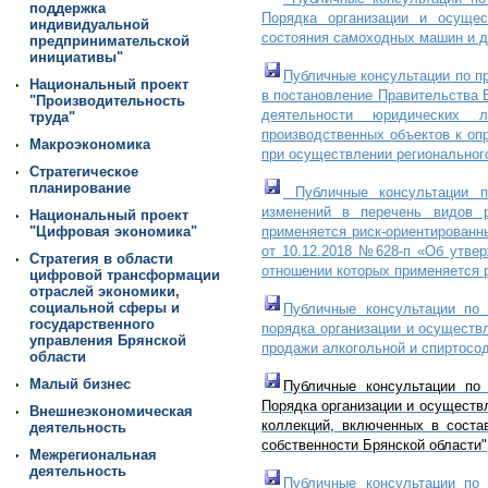
поддержка
Порядка организации и осущес
индивидуальной
состояния самоходных машин и др
предпринимательской
инициативы"
Публичные консультации по п
Национальный проект
в постановление Правительства 
"Производительность
деятельности юридических 
труда"
производственных объектов к оп
Макроэкономика
при осуществлении регионального
Стратегическое
планирование
Публичные консультации п
изменений в перечень видов р
Национальный проект
"Цифровая экономика"
применяется риск-ориентирован
от 10.12.2018 №628-п «Об утвер
Стратегия в области
отношении которых применяется 
цифровой трансформации
отраслей экономики,
социальной сферы и
Публичные консультации по 
государственного
порядка организации и осуществл
управления Брянской
продажи алкогольной и спиртосо
области
Малый бизнес
Публичные консультации по
Порядка организации и осуществ
Внешнеэкономическая
коллекций, включенных в соста
деятельность
собственности Брянской области"
Межрегиональная
деятельность
Публичные консультации по 