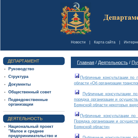
Новости
|
Карта сайта
|
Интерн
ДЕПАРТАМЕНТ
Главная
/
Деятельность
/
Пу
Руководство
Структура
Публичные консультации по 
области «Об организации транспо
Документы
Общественный совет
Публичные консультации по
порядка организации и осуществ
Подведомственные
организации
Брянской области некоторых видо
Публичные консультации по 
ДЕЯТЕЛЬНОСТЬ
Порядка организации и осуществ
Национальный проект
Брянской области»
"Малое и среднее
предпринимательство и
Публичные консультации по 