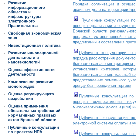
Развитие
Порядка организации и осущес
информационного
архивном деле на территории Бр
общества и
инфраструктуры
Публичные консультации по
электронного
Правительства
порядка организации и осуществ
Брянской области региональног
Свободная экономическая
пределах установленной квот
зона
предписаний и составления прот
Инвестиционная политика
Публичные консультации по 
Развитие инновационной
деятельности и
порядка рассмотрения документо
нанотехнологий
бытового назначения критериям,
установлении критериев, котор
Оценка эффективности
деятельности
бытового назначения, масштабны
предоставление земельного уча
Комплексное развитие
аренду без проведения торгов»
моногородов
Оценка регулирующего
Публичные консультации по 
воздействия
порядка осуществления госу
Оценка применения
многоквартирных домов и (или) и
обязательных требований
нормативных правовых
Публичные консультации
по 
актов Брянской области
электронной системы оплаты и уч
Публичные консультации
по проектам НПА
Публичные консультации
по п