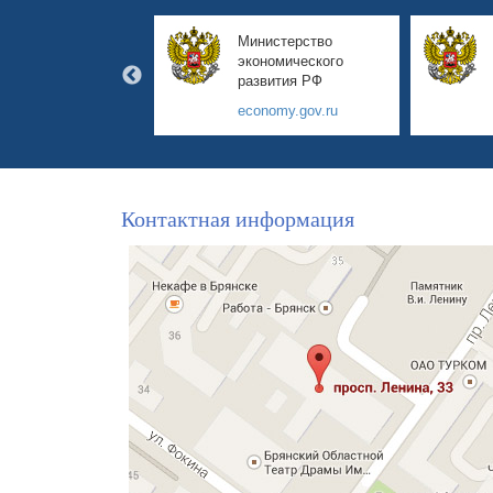
авительство
Министерство
янской области
экономического
развития РФ
yanskobl.ru
economy.gov.ru
Контактная информация