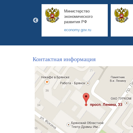
авительство
Министерство
янской области
экономического
развития РФ
yanskobl.ru
economy.gov.ru
Контактная информация