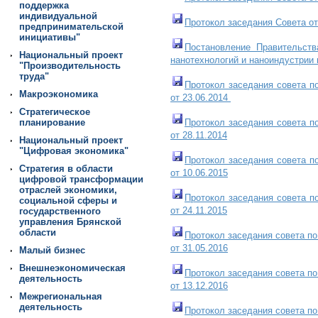
поддержка
индивидуальной
Протокол заседания Совета от
предпринимательской
инициативы"
П
остановление Правительст
Национальный проект
нанотехнологий и наноиндустрии 
"Производительность
труда"
П
ротокол заседания совета п
Макроэкономика
от 23.06.2014
Стратегическое
планирование
П
ротокол заседания совета п
от 28.11.2014
Национальный проект
"Цифровая экономика"
П
ротокол заседания совета п
Стратегия в области
от 10.06.2015
цифровой трансформации
отраслей экономики,
П
ротокол заседания с
о
вета п
социальной сферы и
от 24.11.2015
государственного
управления Брянской
области
П
ротокол заседания с
о
вета п
от 31.05.2016
Малый бизнес
Внешнеэкономическая
Протокол заседания совета по
деятельность
от 13.12.2016
Межрегиональная
деятельность
Протокол заседания совета по