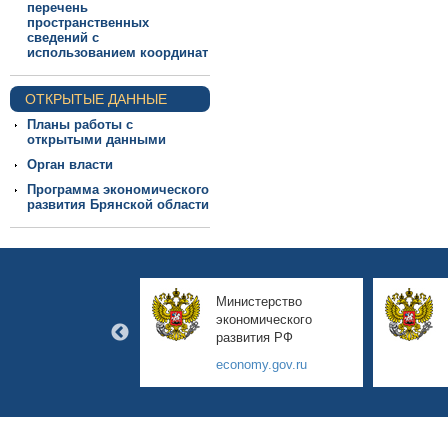
перечень
пространственных
сведений с
использованием координат
ОТКРЫТЫЕ ДАННЫЕ
Планы работы с
открытыми данными
Орган власти
Программа экономического
развития Брянской области
авительство
Министерство
янской области
экономического
развития РФ
yanskobl.ru
economy.gov.ru