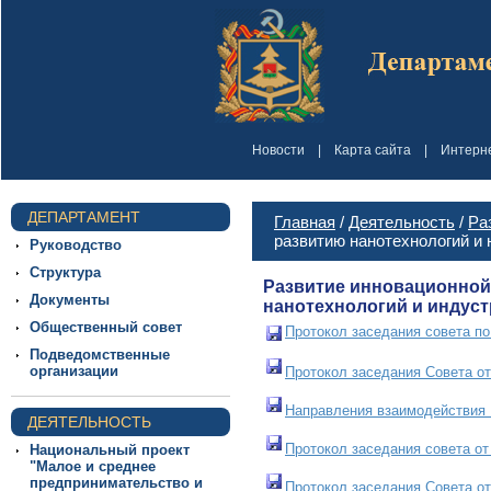
Новости
|
Карта сайта
|
Интерн
ДЕПАРТАМЕНТ
Главная
/
Деятельность
/
Ра
развитию нанотехнологий и
Руководство
Структура
Развитие инновационной 
Документы
нанотехнологий и индус
Общественный совет
Протокол заседания совета по
Подведомственные
организации
Протокол заседания Совета от
Направления взаимодействия 
ДЕЯТЕЛЬНОСТЬ
Протокол заседания совета от
Национальный проект
"Малое и среднее
предпринимательство и
Протокол заседания Совета от