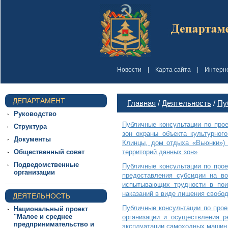
Новости
|
Карта сайта
|
Интерн
ДЕПАРТАМЕНТ
Главная
/
Деятельность
/
Пу
Руководство
Публичные консультации по прое
Структура
зон охраны объекта культурног
Документы
Клинцы, дом отдыха «Вьюнки») 
Общественный совет
территорий данных зон»
Подведомственные
Публичные консультации по прое
организации
предоставления субсидии на во
испытывающих трудности в пои
наказаний в виде лишения свобо
ДЕЯТЕЛЬНОСТЬ
Публичные консультации по прое
Национальный проект
"Малое и среднее
организации и осуществления ре
предпринимательство и
эксплуатации самоходных машин и