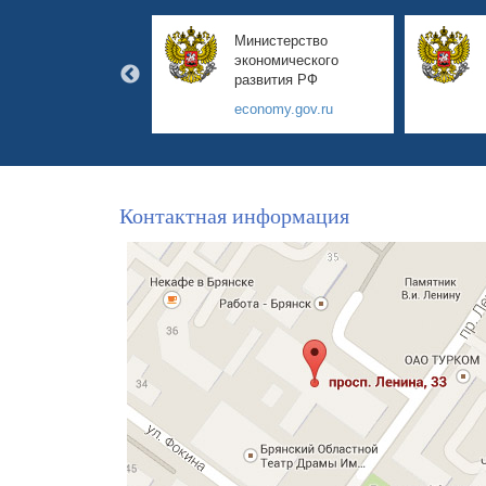
авительство
Министерство
янской области
экономического
развития РФ
yanskobl.ru
economy.gov.ru
Контактная информация