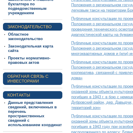
бухгалтера по
Положения о региональном госуд
подведомственным
легковым такси на территории Бр
учреждениям
Публичные консультации по прое
Положения о региональном госуд
ЗАКОНОДАТЕЛЬСТВО
проведения технического осмотра
Областное
диагностической карты на бумаж
законодательство
Публичные консультации по прое
Законодательная карта
Положения о региональном госуда
сайта
многоквартирных домов и (или) 
Проекты нормативно-
Публичные консультации по прое
правовых актов
Положения о региональном госуд
кооператива, связанной с привле
ОБРАТНАЯ СВЯЗЬ С
дома»
ИНВЕСТОРАМИ
Публичные консультации по прое
охранной зоны объекта культурно
КОНТАКТЫ
погибших в 1943 г. в бою с неме
Дубровский район, дер. Давыдчи,
Данные представления
сведений, включенных в
территорий зон»
перечень
пространственных
Публичные консультации по прое
сведений с
охранной зоны объекта культурно
использованием координат
погибших в 1943 году при освобо
расположенного по адресу: Брянс