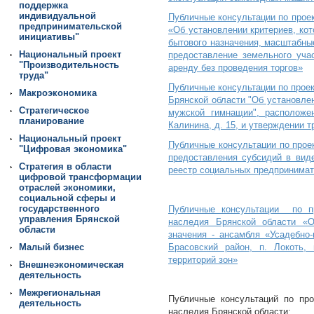
поддержка
индивидуальной
Публичные консультации по прое
предпринимательской
«Об установлении критериев, ко
инициативы"
бытового назначения, масштабны
Национальный проект
предоставление земельного уча
"Производительность
аренду без проведения торгов»
труда"
Публичные консультации по проек
Макроэкономика
Брянской области "Об установле
Стратегическое
мужской гимнащии", расположен
планирование
Калинина, д. 15, и утверждении 
Национальный проект
Публичные консультации по прое
"Цифровая экономика"
предоставления субсидий в вид
Стратегия в области
реестр социальных предпринима
цифровой трансформации
отраслей экономики,
социальной сферы и
государственного
Публичные консультации по пр
управления Брянской
наследия Брянской области «О
области
значения - ансамбля «Усадебно-
Малый бизнес
Брасовский район, п. Локоть,
территорий зон»
Внешнеэкономическая
деятельность
Межрегиональная
Публичные консультаций по про
деятельность
наследия Брянской области: