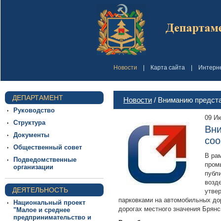
Новости
|
Карта сайта
|
Интерн
ДЕПАРТАМЕНТ
Новости
/ Вниманию предст
Руководство
09 И
Структура
Вни
Документы
соо
Общественный совет
В ра
Подведомственные
пром
организации
публ
возд
ДЕЯТЕЛЬНОСТЬ
утве
парковками на автомобильных до
Национальный проект
дорогах местного значения Брянс
"Малое и среднее
предпринимательство и