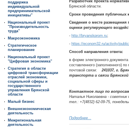
Разработчик проекта нормативн
поддержка
Брянской области.
индивидуальной
предпринимательской
Сроки проведения публичных к
инициативы"
Национальный проект
Сведения о месте размещения п
"Производительность
оценки регулирующего воздейс
труда"
-
http://bryanskprom.ru
;
Макроэкономика
-
https://econom32.ru/activity/publ
Стратегическое
планирование
Способ направления ответа:
Национальный проект
в форме электронного документа 
"Цифровая экономика"
составленного (заполненного) п
Стратегия в области
почтовой связи:
241037, г. Бр
цифровой трансформации
транспорта и связи Брянской
отраслей экономики,
социальной сферы и
государственного
управления Брянской
Контактное лицо по вопросам
области
Наталья Николаевна - советник
Малый бизнес
тел.: +7(4832) 62-09-75, понедель
Внешнеэкономическая
деятельность
Подробнее...
Межрегиональная
деятельность