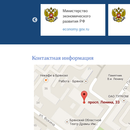
авительство
Министерство
янской области
экономического
развития РФ
yanskobl.ru
economy.gov.ru
Контактная информация